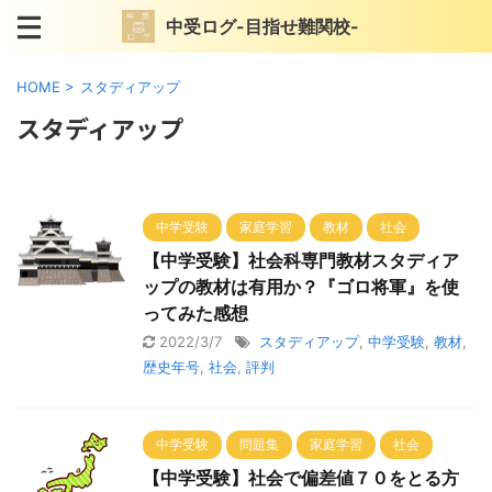
中受ログ-目指せ難関校-
HOME
>
スタディアップ
スタディアップ
中学受験
家庭学習
教材
社会
【中学受験】社会科専門教材スタディア
ップの教材は有用か？『ゴロ将軍』を使
ってみた感想
2022/3/7
スタディアップ
,
中学受験
,
教材
,
歴史年号
,
社会
,
評判
中学受験
問題集
家庭学習
社会
【中学受験】社会で偏差値７０をとる方