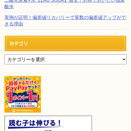
二酸化炭素×水【ZAO SODA】激安！お得でおいしい強炭
酸水
実例が証明！偏差値リカバリーで算数の偏差値アップがで
きる理由
カテゴリ