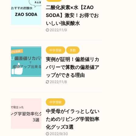
二酸化炭素×水【ZAO
SODA】激安！お得でお
いしい強炭酸水
2022/11/9
中学受験
算数
実例が証明！偏差値リカ
バリーで算数の偏差値ア
ップができる理由
2022/11/8
中学受験
中受母がイラっとしない
ためのリビング学習効率
化グッズ3選
2022/9/30