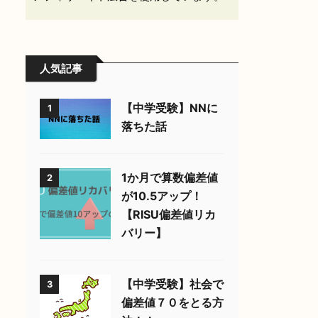
人気記事
【中学受験】NNに
1
落ちた話
1か月で算数偏差値
2
が10.5アップ！
【RISU偏差値リカ
バリー】
【中学受験】社会で
3
偏差値７０をとる方