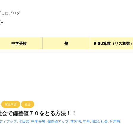
ざしたブログ
-
中学受験
塾
RISU算数（リス算数
家庭学習
社会
社会で偏差値７０をとる方法！！
ディアップ
,
七田式
,
中学受験
,
偏差値アップ
,
学習法
,
年号
,
暗記
,
社会
,
音声教