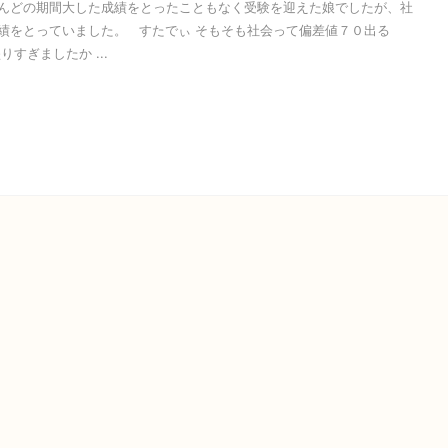
んどの期間大した成績をとったこともなく受験を迎えた娘でしたが、社
績をとっていました。 すたでぃ そもそも社会って偏差値７０出る
すぎましたか ...