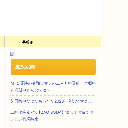
）
早起き
最近の投稿
Ｍ-１優勝の令和ロマンの二人も中受組！本郷中
と桐朋中どんな学校？
芝国際中なにがあった？2023年入試で大炎上
二酸化炭素×水【ZAO SODA】激安！お得でお
いしい強炭酸水