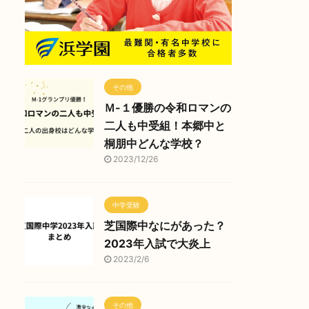
その他
Ｍ-１優勝の令和ロマンの
二人も中受組！本郷中と
桐朋中どんな学校？
2023/12/26
中学受験
芝国際中なにがあった？
2023年入試で大炎上
2023/2/6
その他