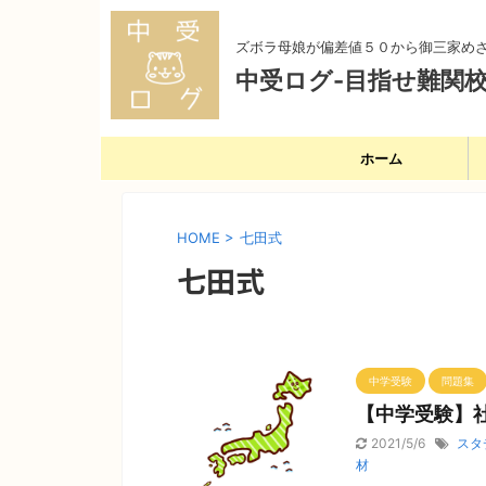
ズボラ母娘が偏差値５０から御三家め
中受ログ-目指せ難関校
ホーム
HOME
>
七田式
七田式
中学受験
問題集
【中学受験】
2021/5/6
スタ
材