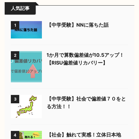
1か月で算数偏差値が10.5アップ！
2
【RISU偏差値リカバリー】
【中学受験】社会で偏差値７０をと
3
る方法！！
【社会】触れて実感！立体日本地
4
図！
ホーム
お問い合わせ
プライバシーポリシー