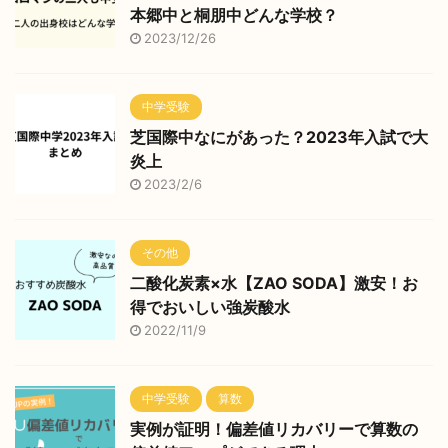
本郷中と桐朋中どんな学校？
2023/12/26
中学受験
芝国際中なにがあった？2023年入試で大
炎上
2023/2/6
その他
二酸化炭素×水【ZAO SODA】激安！お
得でおいしい強炭酸水
2022/11/9
中学受験
算数
実例が証明！偏差値リカバリーで算数の