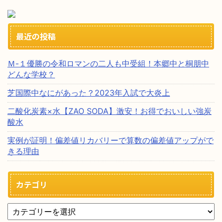
最近の投稿
Ｍ-１優勝の令和ロマンの二人も中受組！本郷中と桐朋中
どんな学校？
芝国際中なにがあった？2023年入試で大炎上
二酸化炭素×水【ZAO SODA】激安！お得でおいしい強炭
酸水
実例が証明！偏差値リカバリーで算数の偏差値アップがで
きる理由
カテゴリ