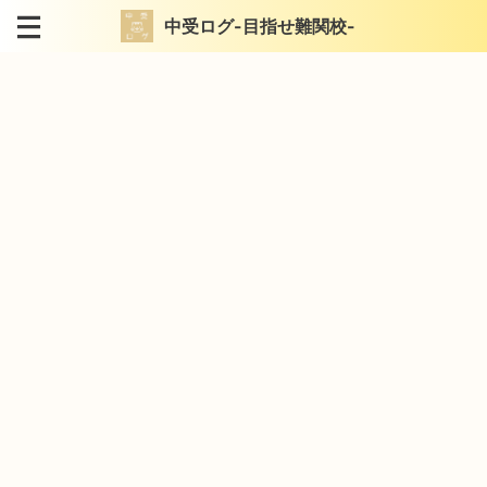
中受ログ-目指せ難関校-