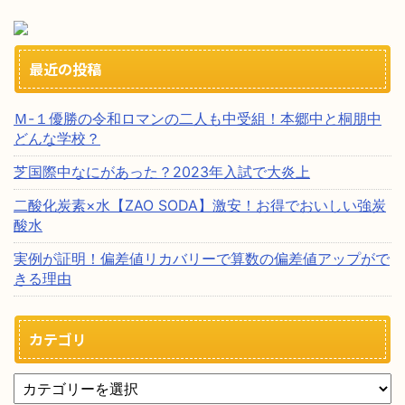
最近の投稿
Ｍ-１優勝の令和ロマンの二人も中受組！本郷中と桐朋中
どんな学校？
芝国際中なにがあった？2023年入試で大炎上
二酸化炭素×水【ZAO SODA】激安！お得でおいしい強炭
酸水
実例が証明！偏差値リカバリーで算数の偏差値アップがで
きる理由
カテゴリ