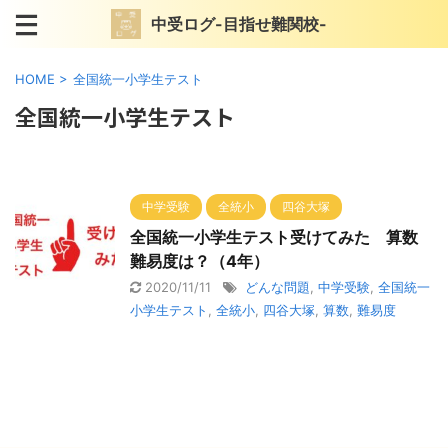
中受ログ-目指せ難関校-
HOME
>
全国統一小学生テスト
全国統一小学生テスト
中学受験
全統小
四谷大塚
全国統一小学生テスト受けてみた 算数
難易度は？（4年）
2020/11/11
どんな問題
,
中学受験
,
全国統一
小学生テスト
,
全統小
,
四谷大塚
,
算数
,
難易度