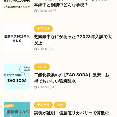
本郷中と桐朋中どんな学校？
2023/12/26
中学受験
芝国際中なにがあった？2023年入試で大
炎上
2023/2/6
その他
二酸化炭素×水【ZAO SODA】激安！お
得でおいしい強炭酸水
2022/11/9
中学受験
算数
実例が証明！偏差値リカバリーで算数の