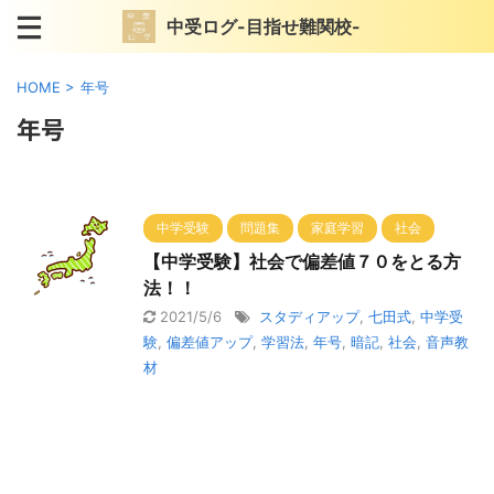
中受ログ-目指せ難関校-
HOME
>
年号
年号
中学受験
問題集
家庭学習
社会
【中学受験】社会で偏差値７０をとる方
法！！
2021/5/6
スタディアップ
,
七田式
,
中学受
験
,
偏差値アップ
,
学習法
,
年号
,
暗記
,
社会
,
音声教
材