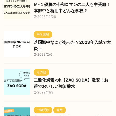
Ｍ-１優勝の令和ロマンの二人も中受組！
本郷中と桐朋中どんな学校？
2023/12/26
中学受験
芝国際中なにがあった？2023年入試で大
炎上
2023/2/6
その他
二酸化炭素×水【ZAO SODA】激安！お
得でおいしい強炭酸水
2022/11/9
中学受験
算数