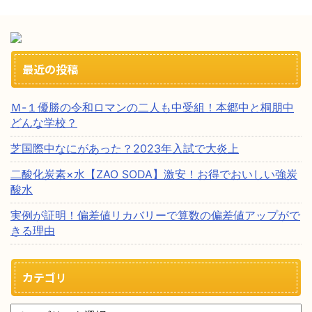
最近の投稿
Ｍ-１優勝の令和ロマンの二人も中受組！本郷中と桐朋中
どんな学校？
芝国際中なにがあった？2023年入試で大炎上
二酸化炭素×水【ZAO SODA】激安！お得でおいしい強炭
酸水
実例が証明！偏差値リカバリーで算数の偏差値アップがで
きる理由
カテゴリ