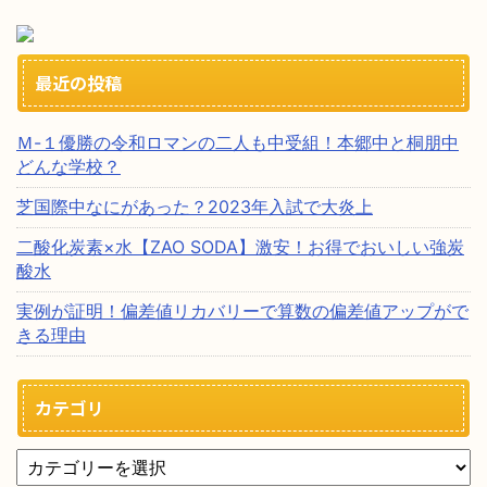
最近の投稿
Ｍ-１優勝の令和ロマンの二人も中受組！本郷中と桐朋中
どんな学校？
芝国際中なにがあった？2023年入試で大炎上
二酸化炭素×水【ZAO SODA】激安！お得でおいしい強炭
酸水
実例が証明！偏差値リカバリーで算数の偏差値アップがで
きる理由
カテゴリ