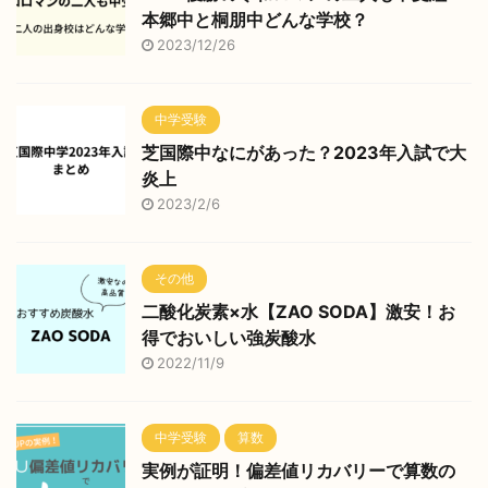
本郷中と桐朋中どんな学校？
2023/12/26
中学受験
芝国際中なにがあった？2023年入試で大
炎上
2023/2/6
その他
二酸化炭素×水【ZAO SODA】激安！お
得でおいしい強炭酸水
2022/11/9
中学受験
算数
実例が証明！偏差値リカバリーで算数の