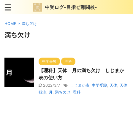
中受ログ-目指せ難関校-
HOME
>
満ち欠け
満ち欠け
中学受験
理科
【理科】天体 月の満ち欠け しじまか
表の使い方
2022/3/7
しじまか表
,
中学受験
,
天体
,
天体
観測
,
月
,
満ち欠け
,
理科