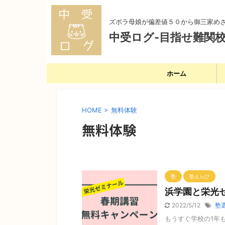
ズボラ母娘が偏差値５０から御三家め
中受ログ-目指せ難関校
ホーム
HOME
>
無料体験
無料体験
塾
塾えらび
浜学園と栄光
2022/5/12
塾
もうすぐ学校の1年