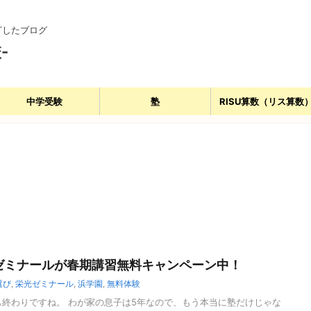
ざしたブログ
-
中学受験
塾
RISU算数（リス算数
ゼミナールが春期講習無料キャンペーン中！
選び
,
栄光ゼミナール
,
浜学園
,
無料体験
も終わりですね。 わが家の息子は5年なので、もう本当に塾だけじゃな