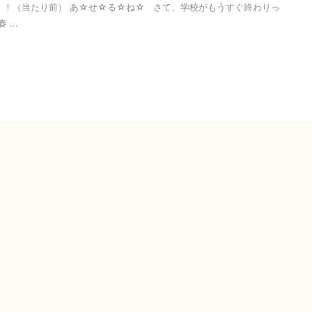
！！（当たり前） あ☆せ☆る☆ね☆ さて、学校がもうすぐ終わりっ
...