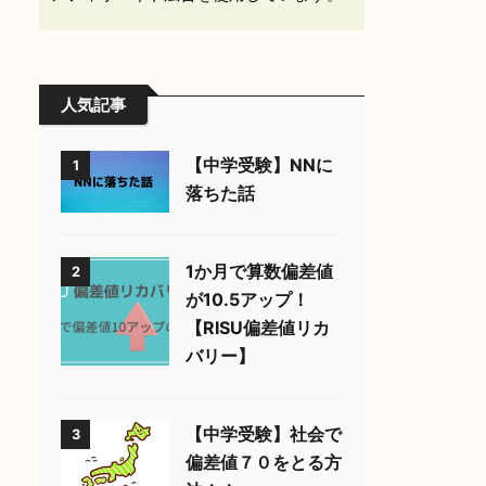
人気記事
【中学受験】NNに
1
落ちた話
1か月で算数偏差値
2
が10.5アップ！
【RISU偏差値リカ
バリー】
【中学受験】社会で
3
偏差値７０をとる方