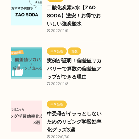
二酸化炭素×水【ZAO
SODA】激安！お得でお
いしい強炭酸水
2022/11/9
中学受験
算数
実例が証明！偏差値リカ
バリーで算数の偏差値ア
ップができる理由
2022/11/8
中学受験
中受母がイラっとしない
ためのリビング学習効率
化グッズ3選
2022/9/30