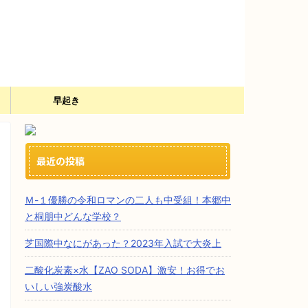
）
早起き
最近の投稿
Ｍ-１優勝の令和ロマンの二人も中受組！本郷中
と桐朋中どんな学校？
芝国際中なにがあった？2023年入試で大炎上
二酸化炭素×水【ZAO SODA】激安！お得でお
いしい強炭酸水