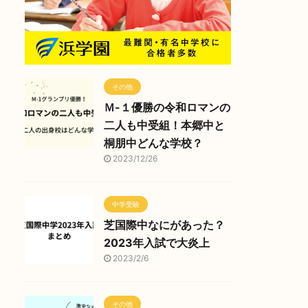
その他
Ｍ-１優勝の令和ロマンの
二人も中受組！本郷中と
桐朋中どんな学校？
2023/12/26
中学受験
芝国際中なにがあった？
2023年入試で大炎上
2023/2/6
その他