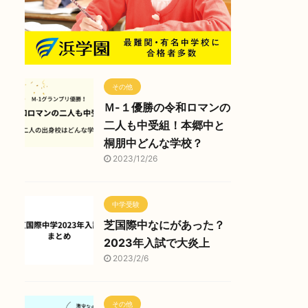
その他
Ｍ-１優勝の令和ロマンの
二人も中受組！本郷中と
桐朋中どんな学校？
2023/12/26
中学受験
芝国際中なにがあった？
2023年入試で大炎上
2023/2/6
その他