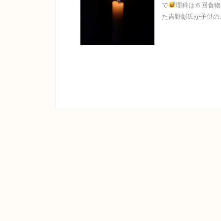
で
理科は６回食物
た吉野彰氏が子供のこ 