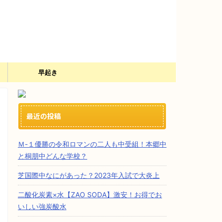
）
早起き
最近の投稿
Ｍ-１優勝の令和ロマンの二人も中受組！本郷中
と桐朋中どんな学校？
芝国際中なにがあった？2023年入試で大炎上
二酸化炭素×水【ZAO SODA】激安！お得でお
いしい強炭酸水