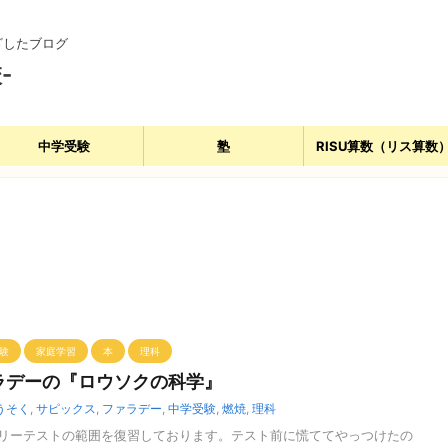
ざしたブログ
-
中学受験
塾
RISU算数（リス算数
験
家庭学習
本
理科
ラデーの『ロウソクの科学』
うそく
,
サピックス
,
ファラデー
,
中学受験
,
燃焼
,
理科
リーテストの範囲を復習しております。テスト前に慌ててやっつけたの