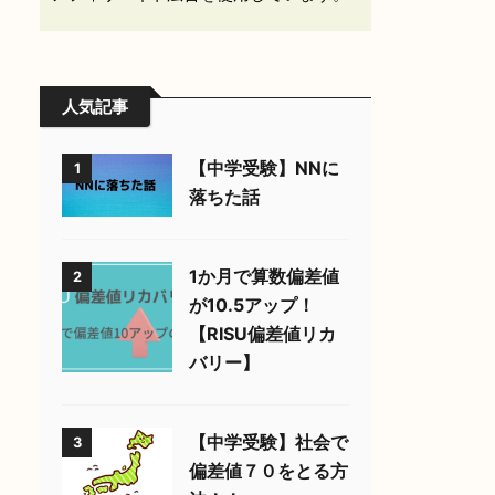
人気記事
【中学受験】NNに
1
落ちた話
1か月で算数偏差値
2
が10.5アップ！
【RISU偏差値リカ
バリー】
【中学受験】社会で
3
偏差値７０をとる方