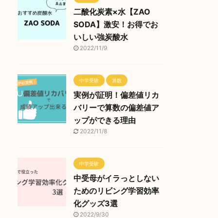
二酸化炭素×水【ZAO
SODA】激安！お得でお
いしい強炭酸水
2022/11/9
中学受験
算数
実例が証明！偏差値リカ
バリーで算数の偏差値ア
ップができる理由
2022/11/8
中学受験
中受母がイラっとしない
ためのリビング学習効率
化グッズ3選
2022/9/30