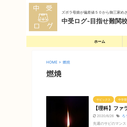
ズボラ母娘が偏差値５０から御三家め
中受ログ-目指せ難関校
ホーム
HOME
>
燃焼
燃焼
サピックス
中学受
【理科】ファ
2020/6/26
ろ
先週のサピのマンス