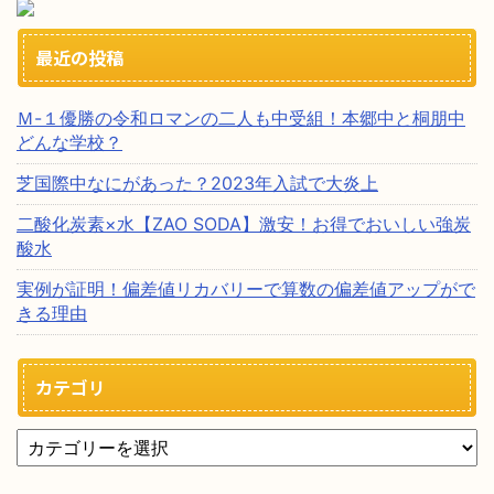
最近の投稿
Ｍ-１優勝の令和ロマンの二人も中受組！本郷中と桐朋中
どんな学校？
芝国際中なにがあった？2023年入試で大炎上
二酸化炭素×水【ZAO SODA】激安！お得でおいしい強炭
酸水
実例が証明！偏差値リカバリーで算数の偏差値アップがで
きる理由
カテゴリ