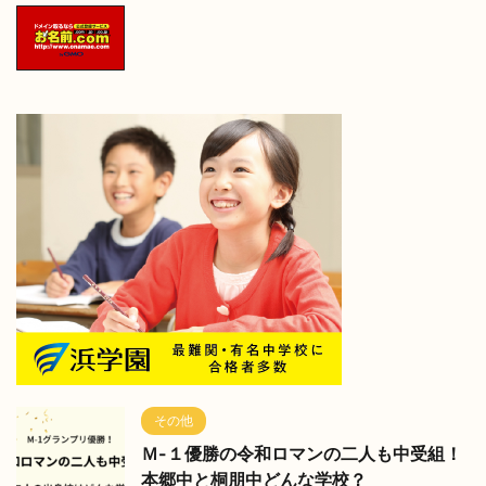
その他
Ｍ-１優勝の令和ロマンの二人も中受組！
本郷中と桐朋中どんな学校？