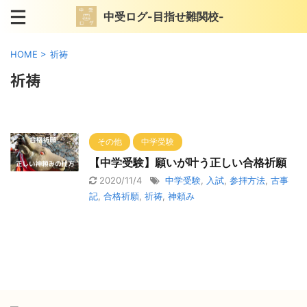
中受ログ-目指せ難関校-
HOME
>
祈祷
祈祷
その他
中学受験
【中学受験】願いが叶う正しい合格祈願
2020/11/4
中学受験
,
入試
,
参拝方法
,
古事
記
,
合格祈願
,
祈祷
,
神頼み