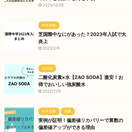
2023/12/26
中学受験
芝国際中なにがあった？2023年入試で大
炎上
2023/2/6
その他
二酸化炭素×水【ZAO SODA】激安！お
得でおいしい強炭酸水
2022/11/9
中学受験
算数
実例が証明！偏差値リカバリーで算数の
偏差値アップができる理由