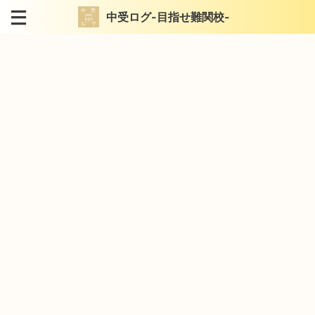
中受ログ-目指せ難関校-