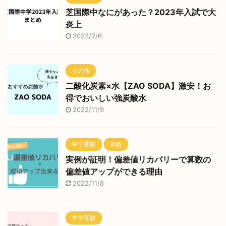
芝国際中なにがあった？2023年入試で大
炎上
2023/2/6
その他
二酸化炭素×水【ZAO SODA】激安！お
得でおいしい強炭酸水
2022/11/9
中学受験
算数
実例が証明！偏差値リカバリーで算数の
偏差値アップができる理由
2022/11/8
中学受験