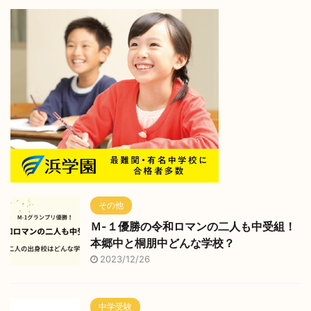
その他
Ｍ-１優勝の令和ロマンの二人も中受組！
本郷中と桐朋中どんな学校？
2023/12/26
中学受験