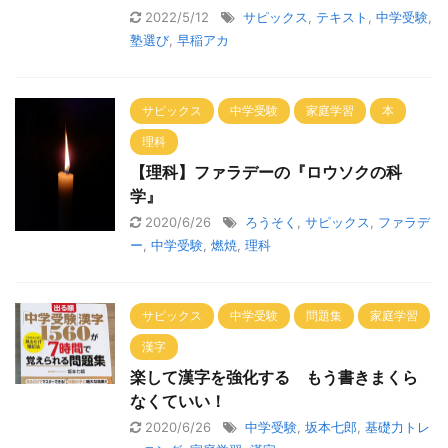
2022/5/12
サピックス
,
テキスト
,
中学受験
,
塾選び
,
早稲アカ
サピックス
中学受験
家庭学習
本
理科
【理科】ファラデーの『ロウソクの科
学』
2020/6/26
ろうそく
,
サピックス
,
ファラデ
ー
,
中学受験
,
燃焼
,
理科
サピックス
中学受験
問題集
家庭学習
漢字
楽して漢字を強化する もう書きまくら
なくていい！
2020/6/26
中学受験
,
坂本七郎
,
基礎力トレ