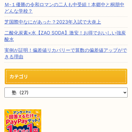
Ｍ-１優勝の令和ロマンの二人も中受組！本郷中と桐朋中
どんな学校？
芝国際中なにがあった？2023年入試で大炎上
二酸化炭素×水【ZAO SODA】激安！お得でおいしい強炭
酸水
実例が証明！偏差値リカバリーで算数の偏差値アップがで
きる理由
カテゴリ