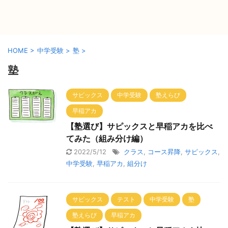
HOME
>
中学受験
>
塾
>
塾
サピックス
中学受験
塾えらび
早稲アカ
【塾選び】サピックスと早稲アカを比べ
てみた（組み分け編）
2022/5/12
クラス
,
コース昇降
,
サピックス
,
中学受験
,
早稲アカ
,
組分け
サピックス
テスト
中学受験
塾
塾えらび
早稲アカ