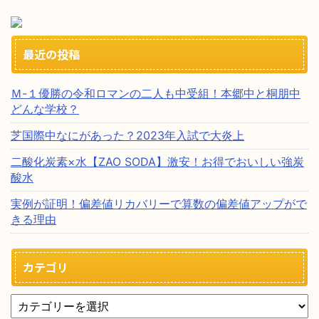
最近の投稿
Ｍ-１優勝の令和ロマンの二人も中受組！本郷中と桐朋中
どんな学校？
芝国際中なにがあった？2023年入試で大炎上
二酸化炭素×水【ZAO SODA】激安！お得でおいしい強炭
酸水
実例が証明！偏差値リカバリーで算数の偏差値アップがで
きる理由
カテゴリ