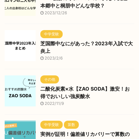
本郷中と桐朋中どんな学校？
2023/12/26
中学受験
芝国際中なにがあった？2023年入試で大
炎上
2023/2/6
その他
二酸化炭素×水【ZAO SODA】激安！お
得でおいしい強炭酸水
2022/11/9
中学受験
算数
実例が証明！偏差値リカバリーで算数の