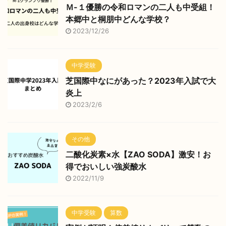
Ｍ-１優勝の令和ロマンの二人も中受組！
本郷中と桐朋中どんな学校？
2023/12/26
中学受験
芝国際中なにがあった？2023年入試で大
炎上
2023/2/6
その他
二酸化炭素×水【ZAO SODA】激安！お
得でおいしい強炭酸水
2022/11/9
中学受験
算数