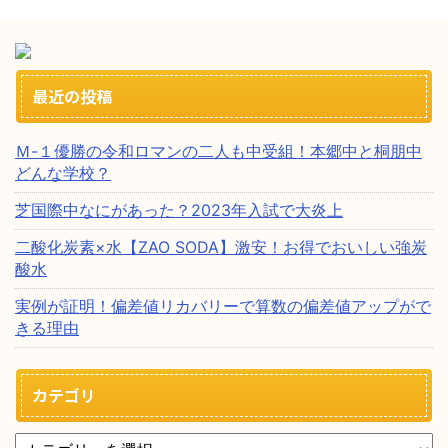
最近の投稿
Ｍ-１優勝の令和ロマンの二人も中受組！本郷中と桐朋中
どんな学校？
芝国際中なにがあった？2023年入試で大炎上
二酸化炭素×水【ZAO SODA】激安！お得でおいしい強炭
酸水
実例が証明！偏差値リカバリーで算数の偏差値アップがで
きる理由
カテゴリ