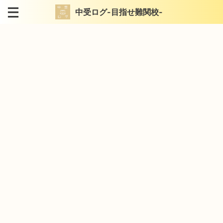
中受ログ-目指せ難関校-