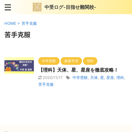
中受ログ-目指せ難関校-
HOME
>
苦手克服
苦手克服
中学受験
家庭学習
理科
【理科】天体、星、星座を徹底攻略！
2020/11/17
中学受験
,
天体
,
星
,
星座
,
理科
,
苦手克服