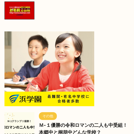
その他
Ｍ-１優勝の令和ロマンの二人も中受組！
本郷中と桐朋中どんな学校？