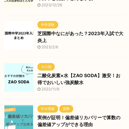
2023/12/26
中学受験
芝国際中なにがあった？2023年入試で大
炎上
2023/2/6
その他
二酸化炭素×水【ZAO SODA】激安！お
得でおいしい強炭酸水
2022/11/9
中学受験
算数
実例が証明！偏差値リカバリーで算数の
偏差値アップができる理由