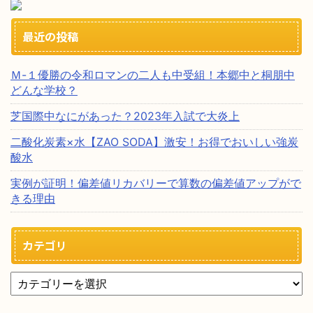
最近の投稿
Ｍ-１優勝の令和ロマンの二人も中受組！本郷中と桐朋中
どんな学校？
芝国際中なにがあった？2023年入試で大炎上
二酸化炭素×水【ZAO SODA】激安！お得でおいしい強炭
酸水
実例が証明！偏差値リカバリーで算数の偏差値アップがで
きる理由
カテゴリ