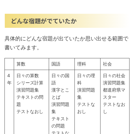
どんな宿題がでていたか
具体的にどんな宿題が出ていたか思い出せる範囲で
書いてみます。
算数
国語
理科
社会
4
日々の算数
日々の国
日々の理
日々の社会
年
シリーズ計算
語
科
演習問題集
演習問題集
漢字とこ
演習問題
都道府県マ
テキストの問
とば
集
スター
題
演習問題
テストな
テストなお
テストなおし
集
おし
し
テキスト
の問題
テストな