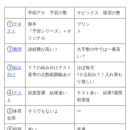
早稲アカ 予習の塾
サピックス 復習の塾
①
テキ
製本
プリン
スト
『予習シリーズ』＋オ
ト
リジナル
②
費用
諸経費が高い！
大手塾の中では一番高
い？
③
組
み
ＹＴの組み分けテスト
ほぼ毎月
分け
基準の点数範囲幅あり
1０点刻み？！入れ替わ
り激しい
④
テス
頻度普通 結果速い
テスト多い 結果1週間
ト
程度後
⑤体育
そうでもないよ
ー
会系
⑥宿題
多い
普通