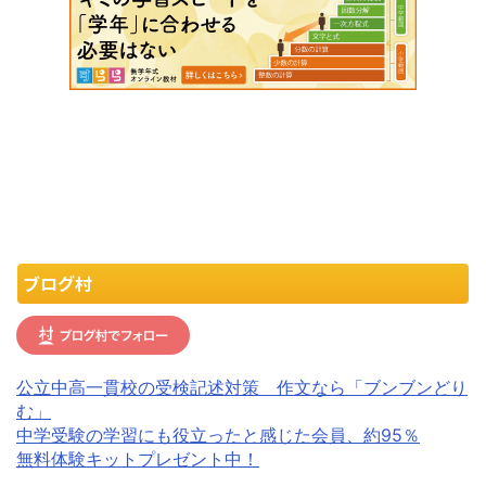
ブログ村
公立中高一貫校の受検記述対策 作文なら「ブンブンどり
む」
中学受験の学習にも役立ったと感じた会員、約95％
無料体験キットプレゼント中！