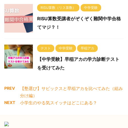
RISU算数（リス算数）
中学受験
RISU算数受講者がぞくぞく難関中学合格
てマジ？！
テスト
中学受験
早稲アカ
【中学受験】早稲アカの学力診断テスト
を受けてみた
PREV
【塾選び】サピックスと早稲アカを比べてみた（組み
分け編）
NEXT
小学生のやる気スイッチはどこにある？