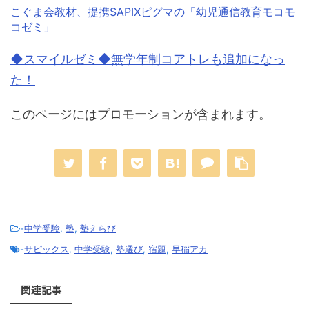
こぐま会教材、提携SAPIXピグマの「幼児通信教育モコモ
コゼミ」
◆スマイルゼミ◆無学年制コアトレも追加になっ
た！
このページにはプロモーションが含まれます。
-
中学受験
,
塾
,
塾えらび
-
サピックス
,
中学受験
,
塾選び
,
宿題
,
早稲アカ
関連記事