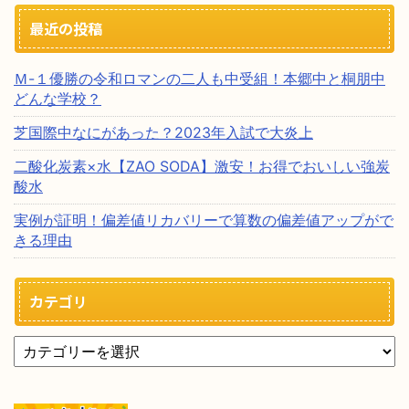
最近の投稿
Ｍ-１優勝の令和ロマンの二人も中受組！本郷中と桐朋中
どんな学校？
芝国際中なにがあった？2023年入試で大炎上
二酸化炭素×水【ZAO SODA】激安！お得でおいしい強炭
酸水
実例が証明！偏差値リカバリーで算数の偏差値アップがで
きる理由
カテゴリ