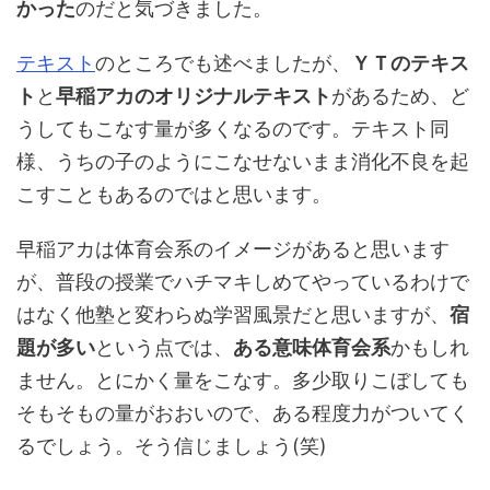
かった
のだと気づきました。
テキスト
のところでも述べましたが、
ＹＴのテキス
ト
と
早稲アカのオリジナルテキスト
があるため、ど
うしてもこなす量が多くなるのです。テキスト同
様、うちの子のようにこなせないまま消化不良を起
こすこともあるのではと思います。
早稲アカは体育会系のイメージがあると思います
が、普段の授業でハチマキしめてやっているわけで
はなく他塾と変わらぬ学習風景だと思いますが、
宿
題が多い
という点では、
ある意味体育会系
かもしれ
ません。とにかく量をこなす。多少取りこぼしても
そもそもの量がおおいので、ある程度力がついてく
るでしょう。そう信じましょう(笑)