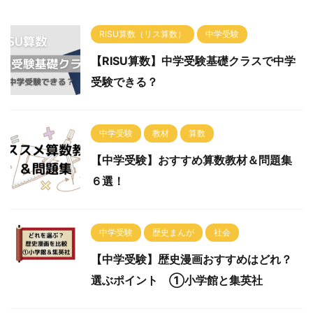
RISU算数（リス算数）
中学受験
【RISU算数】中学受験基礎クラスで中学
受験できる？
中学受験
教材
算数
【中学受験】おすすめ算数教材＆問題集
６選！
中学受験
歴史まんが
社会
【中学受験】歴史漫画おすすめはどれ？
選ぶポイント ①小学館と集英社