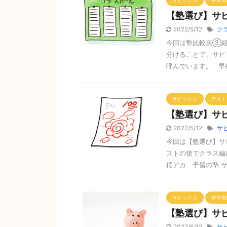
サピックス
中学受
【塾選び】サ
2022/5/12
ク
今回は塾比較表③組
分けることで、サピ
呼んでいます。 早稲
サピックス
テスト
【塾選び】サ
2022/5/12
サ
今回は【塾選び】サ
ストの後でクラス編
稲アカ 予習の塾 サピ
サピックス
中学受
【塾選び】サ
2022/5/12
サ