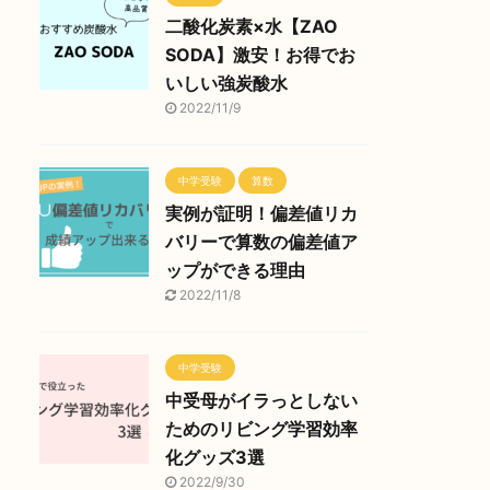
二酸化炭素×水【ZAO
SODA】激安！お得でお
いしい強炭酸水
2022/11/9
中学受験
算数
実例が証明！偏差値リカ
バリーで算数の偏差値ア
ップができる理由
2022/11/8
中学受験
中受母がイラっとしない
ためのリビング学習効率
化グッズ3選
2022/9/30