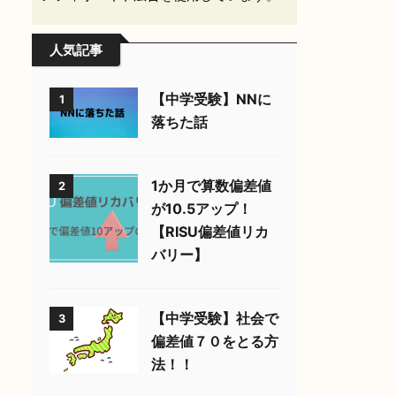
人気記事
【中学受験】NNに
1
落ちた話
1か月で算数偏差値
2
が10.5アップ！
【RISU偏差値リカ
バリー】
【中学受験】社会で
3
偏差値７０をとる方
法！！