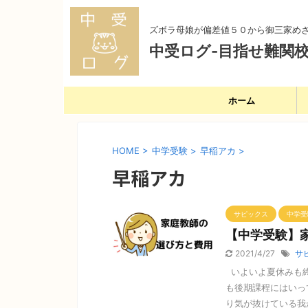
ズボラ母娘が偏差値５０から御三家め
中受ログ-目指せ難関校
ホーム
HOME
>
中学受験
>
早稲アカ
>
早稲アカ
サピックス
中学受
【中学受験】
2021/4/27
サ
いよいよ夏休みも終
も後期課程にはいっ
り気が抜けている我が家