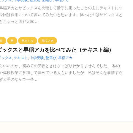
早稲アカとサピックスを比較して勝手に思ったことの主にテキストにつ
今回は費用について書いてみたいと思います。比べたのはサピックスと
ちょっと四谷大塚 ...
験
塾
塾えらび
早稲アカ
ピックスと早稲アカを比べてみた（テキスト編）
ピックス
,
テキスト
,
中学受験
,
塾選び
,
早稲アカ
らいいのか、初めての受験ときはさっぱりわかりませんでした。 私の
や体験授業に参加して決めている人もいましたが、私はそんな事情すら
大手のなかで一番 ...