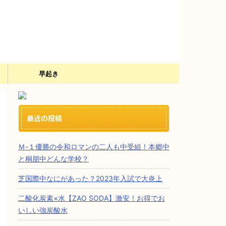
）
早起き
最近の投稿
Ｍ-１優勝の令和ロマンの二人も中受組！本郷中
と桐朋中どんな学校？
芝国際中なにがあった？2023年入試で大炎上
二酸化炭素×水【ZAO SODA】激安！お得でお
いしい強炭酸水