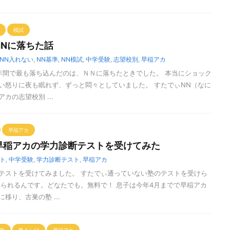
模試
NNに落ちた話
NN入れない
,
NN基準
,
NN模試
,
中学受験
,
志望校別
,
早稲アカ
年間で最も落ち込んだのは、ＮＮに落ちたときでした。 本当にショック
い怒りに夜も眠れず、ずっと悶々としていました。 すたでぃNN（なに
カの志望校別 ...
早稲アカ
早稲アカの学力診断テストを受けてみた
ト
,
中学受験
,
学力診断テスト
,
早稲アカ
テストを受けてみました。 すたでぃ通っていない塾のテストを受けら
けられるんです。どなたでも。無料で！ 息子は今年4月までで早稲アカ
移り、古巣の塾 ...