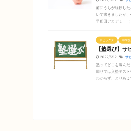
前回うちが経験した
いて書きましたが、
早稲田アカデミー（と
サピックス
中学受
【塾選び】サ
2022/5/12
サ
塾ってどこを選んだ
周りでは入塾テスト
わからず、とりあえず