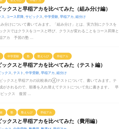
験
塾えらび
早稲アカ
ピックスと早稲アカを比べてみた（組み分け編）
ラス
,
コース昇降
,
サピックス
,
中学受験
,
早稲アカ
,
組分け
み分けについて書いてみます。「組み分け」とは、実力別にクラスを
ックスではクラスをコースと呼び、クラスが変わることをコース昇降と
アカ 予習の塾 ...
中学受験
塾
塾えらび
早稲アカ
ピックスと早稲アカを比べてみた（テスト編）
ピックス
,
テスト
,
中学受験
,
早稲アカ
,
組分け
ピックスと早稲アカの比較表の④テストについて、書いてみます。テ
成がされるので、順番を入れ替えてテストについて先に書きます。 早
ックス 復習 ...
験
塾
塾えらび
早稲アカ
ピックスと早稲アカを比べてみた（費用編）
ピックス
,
中学受験
,
塾費用
,
塾選び
,
早稲アカ