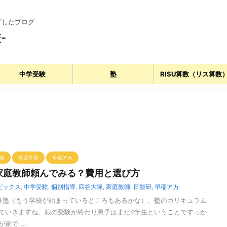
ざしたブログ
-
中学受験
塾
RISU算数（リス算数
験
家庭学習
早稲アカ
家庭教師頼んでみる？費用と選び方
ピックス
,
中学受験
,
個別指導
,
四谷大塚
,
家庭教師
,
日能研
,
早稲アカ
盤（もう学校が始まっているところもあるかな）、塾のカリキュラム
ていきますね。娘の受験が終わり息子はまだ4年生ということですっか
で ...