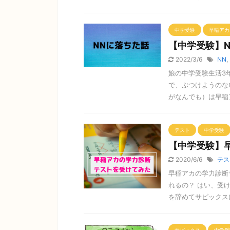
中学受験
早稲アカ
【中学受験】
2022/3/6
NN
,
娘の中学受験生活3
で、ぶつけようのな
がなんでも）は早稲ア
テスト
中学受験
【中学受験】
2020/6/6
テス
早稲アカの学力診断
れるの？ はい、受
を辞めてサピックスに