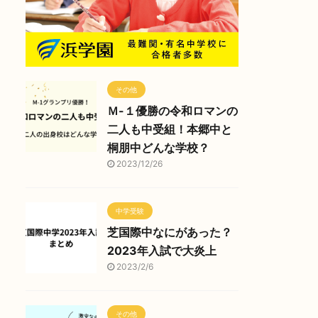
その他
Ｍ-１優勝の令和ロマンの
二人も中受組！本郷中と
桐朋中どんな学校？
2023/12/26
中学受験
芝国際中なにがあった？
2023年入試で大炎上
2023/2/6
その他