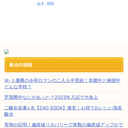
起き
,
朝型
最近の投稿
Ｍ-１優勝の令和ロマンの二人も中受組！本郷中と桐朋中
どんな学校？
芝国際中なにがあった？2023年入試で大炎上
二酸化炭素×水【ZAO SODA】激安！お得でおいしい強炭
酸水
実例が証明！偏差値リカバリーで算数の偏差値アップがで