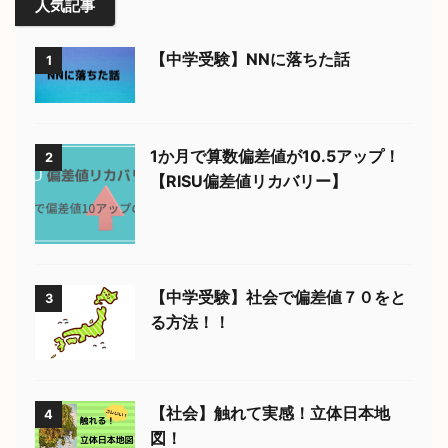
人気記事
【中学受験】NNに落ちた話
1
1か月で算数偏差値が10.5アップ！
2
【RISU偏差値リカバリー】
【中学受験】社会で偏差値７０をと
3
る方法！！
【社会】触れて実感！立体日本地
4
図！