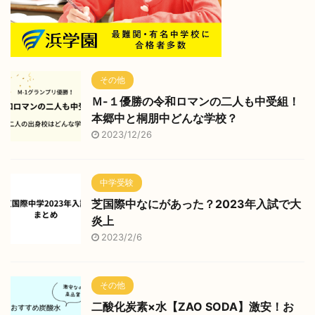
その他
Ｍ-１優勝の令和ロマンの二人も中受組！
本郷中と桐朋中どんな学校？
2023/12/26
中学受験
芝国際中なにがあった？2023年入試で大
炎上
2023/2/6
その他
二酸化炭素×水【ZAO SODA】激安！お