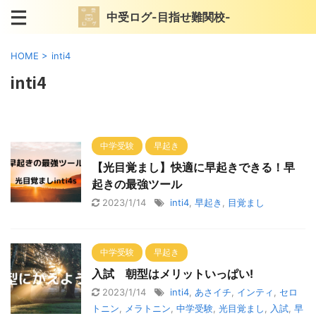
中受ログ-目指せ難関校-
HOME
>
inti4
inti4
中学受験
早起き
【光目覚まし】快適に早起きできる！早
起きの最強ツール
2023/1/14
inti4
,
早起き
,
目覚まし
中学受験
早起き
入試 朝型はメリットいっぱい!
2023/1/14
inti4
,
あさイチ
,
インティ
,
セロ
トニン
,
メラトニン
,
中学受験
,
光目覚まし
,
入試
,
早