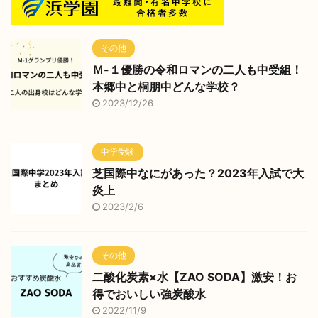
その他
Ｍ-１優勝の令和ロマンの二人も中受組！
本郷中と桐朋中どんな学校？
2023/12/26
中学受験
芝国際中なにがあった？2023年入試で大
炎上
2023/2/6
その他
二酸化炭素×水【ZAO SODA】激安！お
得でおいしい強炭酸水
2022/11/9