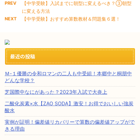
PREV
【中学受験】入試までに朝型に変えるべき？③朝型
に変える方法
NEXT
【中学受験】おすすめ算数教材＆問題集６選！
最近の投稿
Ｍ-１優勝の令和ロマンの二人も中受組！本郷中と桐朋中
どんな学校？
芝国際中なにがあった？2023年入試で大炎上
二酸化炭素×水【ZAO SODA】激安！お得でおいしい強炭
酸水
実例が証明！偏差値リカバリーで算数の偏差値アップがで
きる理由