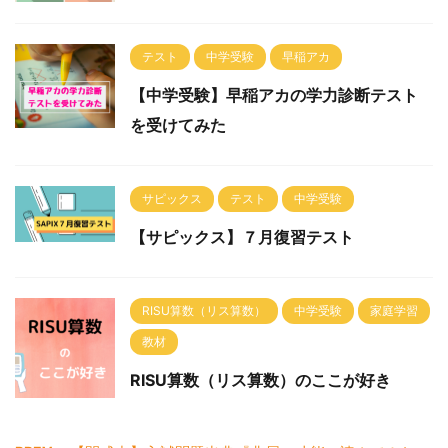
テスト
中学受験
早稲アカ
【中学受験】早稲アカの学力診断テスト
を受けてみた
サピックス
テスト
中学受験
【サピックス】７月復習テスト
RISU算数（リス算数）
中学受験
家庭学習
教材
RISU算数（リス算数）のここが好き