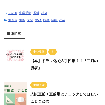
-
その他
,
中学受験
,
理科
,
社会
-
地球儀
,
地理
,
天体
,
教材
,
時事
,
理科
,
社会
関連記事
中学受験
本
【本】ドラマ化で入手困難？！『二月の
勝者』
中学受験
入試直前！直前期にチェックしてほしい
ことまとめ