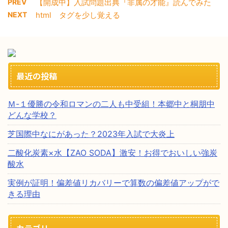
PREV
【開成中】入試問題出典『非属の才能』読んでみた
NEXT
html タグを少し覚える
最近の投稿
Ｍ-１優勝の令和ロマンの二人も中受組！本郷中と桐朋中
どんな学校？
芝国際中なにがあった？2023年入試で大炎上
二酸化炭素×水【ZAO SODA】激安！お得でおいしい強炭
酸水
実例が証明！偏差値リカバリーで算数の偏差値アップがで
きる理由