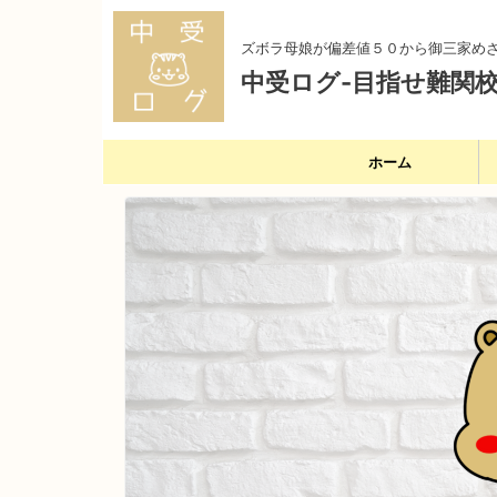
ズボラ母娘が偏差値５０から御三家め
中受ログ-目指せ難関校
ホーム