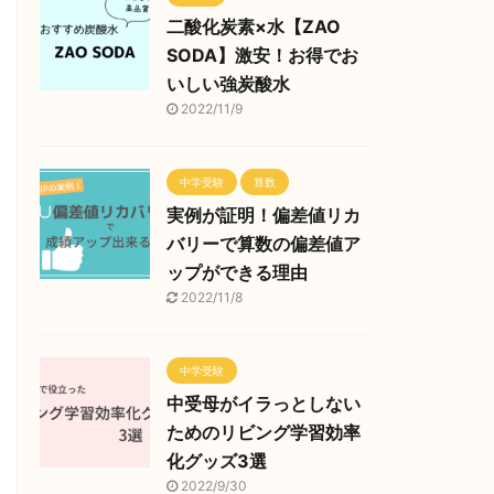
二酸化炭素×水【ZAO
SODA】激安！お得でお
いしい強炭酸水
2022/11/9
中学受験
算数
実例が証明！偏差値リカ
バリーで算数の偏差値ア
ップができる理由
2022/11/8
中学受験
中受母がイラっとしない
ためのリビング学習効率
化グッズ3選
2022/9/30