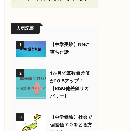
人気記事
【中学受験】NNに
1
落ちた話
1か月で算数偏差値
2
が10.5アップ！
【RISU偏差値リカ
バリー】
【中学受験】社会で
3
偏差値７０をとる方