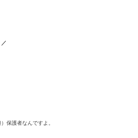
？／
。
担）保護者なんですよ。