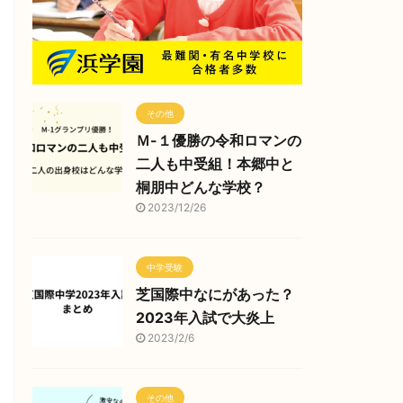
その他
Ｍ-１優勝の令和ロマンの
二人も中受組！本郷中と
桐朋中どんな学校？
2023/12/26
中学受験
芝国際中なにがあった？
2023年入試で大炎上
2023/2/6
その他