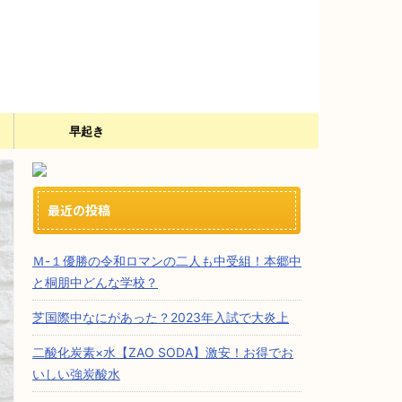
）
早起き
最近の投稿
Ｍ-１優勝の令和ロマンの二人も中受組！本郷中
と桐朋中どんな学校？
芝国際中なにがあった？2023年入試で大炎上
二酸化炭素×水【ZAO SODA】激安！お得でお
いしい強炭酸水