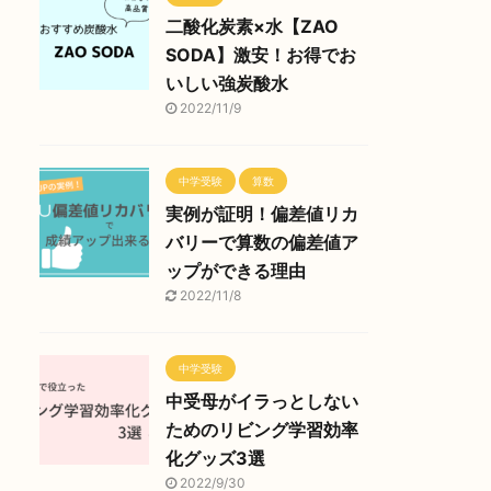
二酸化炭素×水【ZAO
SODA】激安！お得でお
いしい強炭酸水
2022/11/9
中学受験
算数
実例が証明！偏差値リカ
バリーで算数の偏差値ア
ップができる理由
2022/11/8
中学受験
中受母がイラっとしない
ためのリビング学習効率
化グッズ3選
2022/9/30