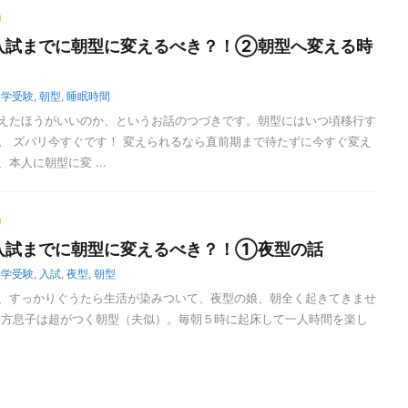
入試までに朝型に変えるべき？！②朝型へ変える時
中学受験
,
朝型
,
睡眠時間
えたほうがいいのか、というお話のつづきです。朝型にはいつ頃移行す
。 ズバリ今すぐです！ 変えられるなら直前期まで待たずに今すぐ変え
本人に朝型に変 ...
入試までに朝型に変えるべき？！①夜型の話
中学受験
,
入試
,
夜型
,
朝型
、すっかりぐうたら生活が染みついて、夜型の娘、朝全く起きてきませ
一方息子は超がつく朝型（夫似）。毎朝５時に起床して一人時間を楽し