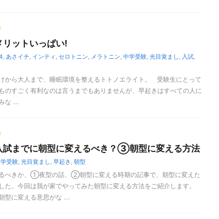
メリットいっぱい!
i4
,
あさイチ
,
インティ
,
セロトニン
,
メラトニン
,
中学受験
,
光目覚まし
,
入試
,
けから大人まで、睡眠環境を整えるトトノエライト。 受験生にとって
ものすごく有利なのは言うまでもありませんが、早起きはすべての人に
 ...
入試までに朝型に変えるべき？③朝型に変える方法
中学受験
,
光目覚まし
,
早起き
,
朝型
るべきか、①夜型の話、②朝型に変える時期の記事で、朝型に変えた
した。今回は我が家でやってみた朝型に変える方法をご紹介します。
型に変える意思がな ...