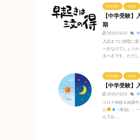
中学受験
早起き
【中学受験】
期
2020/12/23
入試までに朝型に変
べきなのでしょうか
るべきです。ただし、
中学受験
早起き
【中学受験】
2020/12/23
コロナ休校＆休講中
ん
（私似）。
んでお ...