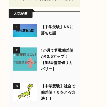
人気記事
【中学受験】NNに
1
落ちた話
1か月で算数偏差値
2
が10.5アップ！
【RISU偏差値リカ
バリー】
【中学受験】社会で
3
偏差値７０をとる方
法！！