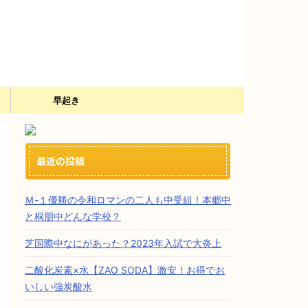
）
早起き
最近の投稿
Ｍ-１優勝の令和ロマンの二人も中受組！本郷中
と桐朋中どんな学校？
芝国際中なにがあった？2023年入試で大炎上
二酸化炭素×水【ZAO SODA】激安！お得でお
いしい強炭酸水