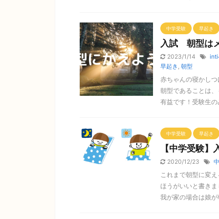
中学受験
早起き
入試 朝型は
2023/1/14
int
早起き
,
朝型
赤ちゃんの寝かしつ
朝型であることは、
有益です！受験生のみな
中学受験
早起き
【中学受験】
2020/12/23
これまで朝型に変え
ほうがいいと書きま
我が家の場合は娘が朝