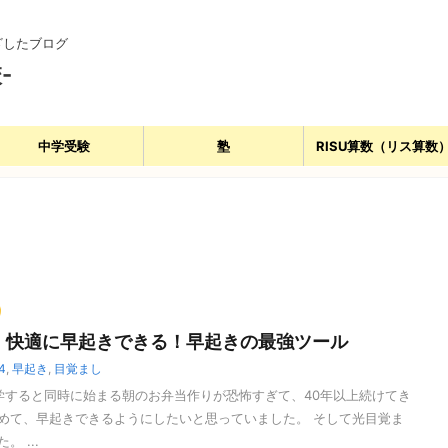
ざしたブログ
-
中学受験
塾
RISU算数（リス算数
】快適に早起きできる！早起きの最強ツール
i4
,
早起き
,
目覚まし
すると同時に始まる朝のお弁当作りが恐怖すぎて、40年以上続けてき
めて、早起きできるようにしたいと思っていました。 そして光目覚ま
 ...