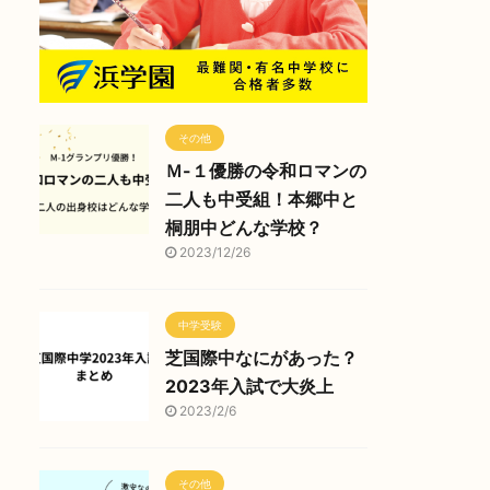
その他
Ｍ-１優勝の令和ロマンの
二人も中受組！本郷中と
桐朋中どんな学校？
2023/12/26
中学受験
芝国際中なにがあった？
2023年入試で大炎上
2023/2/6
その他