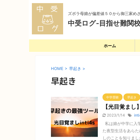
ズボラ母娘が偏差値５０から御三家め
中受ログ-目指せ難関校
ホーム
HOME
>
早起き
>
早起き
中学受験
早起き
【光目覚まし
2023/1/14
int
私は娘が中学に入学
た夜型生活をあらた
しのことを知りました。