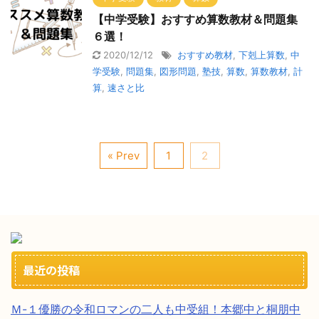
【中学受験】おすすめ算数教材＆問題集
６選！
2020/12/12
おすすめ教材
,
下剋上算数
,
中
学受験
,
問題集
,
図形問題
,
塾技
,
算数
,
算数教材
,
計
算
,
速さと比
« Prev
1
2
最近の投稿
Ｍ-１優勝の令和ロマンの二人も中受組！本郷中と桐朋中