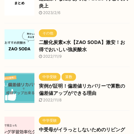
炎上
2023/2/6
その他
二酸化炭素×水【ZAO SODA】激安！お
得でおいしい強炭酸水
2022/11/9
中学受験
算数
実例が証明！偏差値リカバリーで算数の
偏差値アップができる理由
2022/11/8
中学受験
中受母がイラっとしないためのリビング