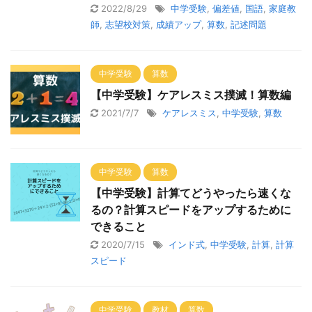
2022/8/29
中学受験
,
偏差値
,
国語
,
家庭教
師
,
志望校対策
,
成績アップ
,
算数
,
記述問題
中学受験
算数
【中学受験】ケアレスミス撲滅！算数編
2021/7/7
ケアレスミス
,
中学受験
,
算数
中学受験
算数
【中学受験】計算てどうやったら速くな
るの？計算スピードをアップするために
できること
2020/7/15
インド式
,
中学受験
,
計算
,
計算
スピード
中学受験
教材
算数