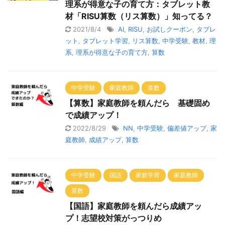
理系が得意な子の育て方：タブレット教
材「RISU算数（リス算数）」知ってる？
2021/8/4
AI
,
RISU
,
お試しクーポン
,
タブレ
ット
,
タブレット学習
,
リス算数
,
中学受験
,
教材
,
理
系
,
理系が得意な子の育て方
,
算数
中学受験
家庭教師
算数
【算数】家庭教師を頼んだら 基礎固め
で成績アップ！
2022/8/29
NN
,
中学受験
,
偏差値アップ
,
家
庭教師
,
成績アップ
,
算数
中学受験
国語
家庭学習
家庭教師
算数
【国語】家庭教師を頼んだら成績アッ
プ！志望校対策がっつりめ