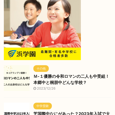
その他
Ｍ-１優勝の令和ロマンの二人も中受組！
本郷中と桐朋中どんな学校？
2023/12/26
中学受験
芝国際中なにがあった？2023年入試で大