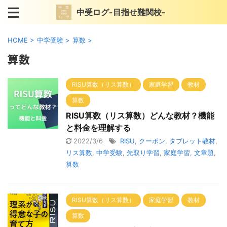
中受ログ-目指せ難関校-
HOME
>
中学受験
>
算数
>
算数
RISU算数（リス算数）
家庭学習
教材
算数
RISU算数（リス算数）どんな教材？機能
と料金を理解する
2022/3/6
RISU
,
クーポン
,
タブレット教材
,
リス算数
,
中学受験
,
先取り学習
,
家庭学習
,
文章題
,
算数
RISU算数（リス算数）
家庭学習
教材
算数