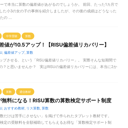
バリーで本当に算数の偏差値があがるのでしょうか。 前回、たった1カ月で
ップした小3の女の子の事例を紹介しましたが、その後の成績はどうなった
の ...
中学受験
算数
差値が10.5アップ！【RISU偏差値リカバリー】
SU
,
偏差値アップ
,
算数
ップさせる、という「RISU偏差値リカバリー」。 実際そんな短期間で
の？と思いませんか？ 実はRISUの偏差値リカバリーには、本当に2か
算数
通信教材
無料になる！RISU算数の算数検定サポート制度
SU
,
おすすめ教材
,
リス算数
,
算数
「算数だけは苦手にさせない」を掲げて作られたタブレット教材です。
算数検定の受験料を全額補助してもらえるお得な「算数検定サポート制