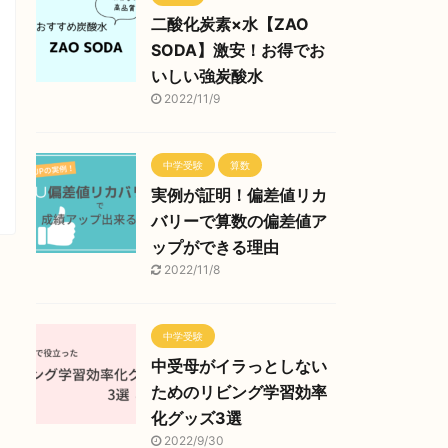
二酸化炭素×水【ZAO
SODA】激安！お得でお
いしい強炭酸水
2022/11/9
中学受験
算数
実例が証明！偏差値リカ
バリーで算数の偏差値ア
ップができる理由
2022/11/8
中学受験
中受母がイラっとしない
ためのリビング学習効率
化グッズ3選
2022/9/30