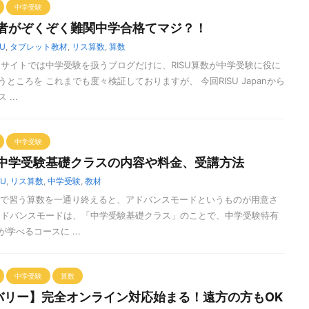
中学受験
講者がぞくぞく難関中学合格てマジ？！
SU
,
タブレット教材
,
リス算数
,
算数
当サイトでは中学受験を扱うブログだけに、RISU算数が中学受験に役に
ところを これまでも度々検証しておりますが、 今回RISU Japanから
...
中学受験
】中学受験基礎クラスの内容や料金、受講方法
SU
,
リス算数
,
中学受験
,
教材
学校で習う算数を一通り終えると、アドバンスモードというものが用意さ
アドバンスモードは、「中学受験基礎クラス」のことで、中学受験特有
学べるコースに ...
中学受験
算数
バリー】完全オンライン対応始まる！遠方の方もOK