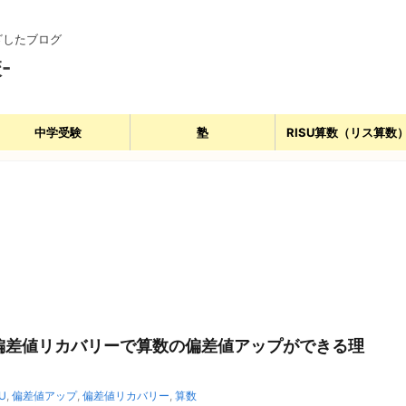
ざしたブログ
-
中学受験
塾
RISU算数（リス算数
偏差値リカバリーで算数の偏差値アップができる理
U
,
偏差値アップ
,
偏差値リカバリー
,
算数