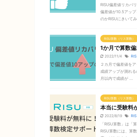
RISU偏差値リカ
偏差値が10.5ア
のかRISUにきいてみた
RISU算数（リス算数）
1か月で算数偏
2022/11/4
RI
２カ月で偏差値をア
成績アップが測れる
月以内で成績が ...
RISU算数（リス算数）
本当に受験料が
2022/8/19
RI
「RISU算数」は
RISU算数には、