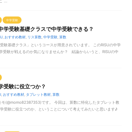
...
中学受験
】中学受験基礎クラスで中学受験できる？
SU
,
おすすめ教材
,
リス算数
,
中学受験
,
算数
学受験基礎クラス」というコースが用意されています。 このRISUの中学
学受験が戦えるのか気になりませんか？ 結論からいうと、RISUの中
中学受験に役立つか？
U
,
おすすめ教材
,
タブレット教材
,
算数
モ(@momo82387353)です。 今回は、算数に特化したタブレット教
が中学受験に役立つのか、ということについて考えてみたいと思います♪