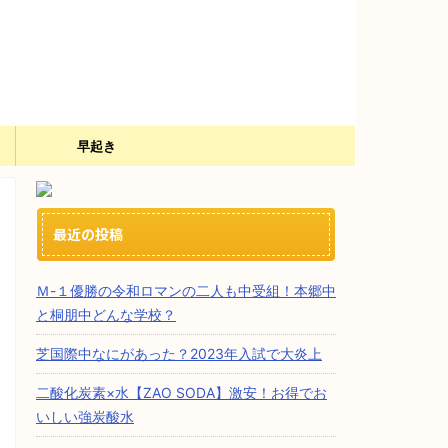
）
早起き
最近の投稿
Ｍ-１優勝の令和ロマンの二人も中受組！本郷中
と桐朋中どんな学校？
芝国際中なにがあった？2023年入試で大炎上
二酸化炭素×水【ZAO SODA】激安！お得でお
いしい強炭酸水