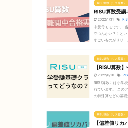
RISU算数（リス算数）
RISU算数受
2022/1/31
RI
中受母モモです。 
立つんかい？！という
すごいものがリリース 
RISU算数（リス算数）
【RISU算数
2022/8/10
RI
RISU算数には小
れています。 この
の特殊算などの基礎が
RISU算数（リス算数）
【偏差値リカ