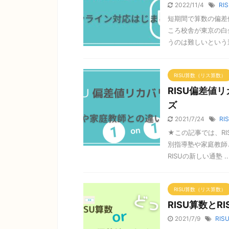
2022/11/4
RI
短期間で算数の偏差
ころ校舎が東京の白
うのは難しいという遠
RISU算数（リス算数）
RISU偏差値
ズ
2021/7/24
RI
★この記事では、R
別指導塾や家庭教師
RISUの新しい通塾 ..
RISU算数（リス算数）
RISU算数と
2021/7/9
RIS