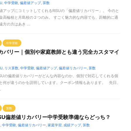
SU
,
中学受験
,
偏差値アップ
,
算数
値アップにコミットしてくれるRISUの「偏差値リカバリー」。 今のと
金高輪校と月島校の２つのみ。 すごく魅力的な内容でも、距離的に通
方の方はあき ...
中学受験
リカバリー｜個別や家庭教師とも違う完全カスタマイ
SU
,
リス算数
,
中学受験
,
偏差値アップ
,
偏差値リカバリー
,
算数
ISUの偏差値リカバリーがどんな内容なのか、個別で対応してくれる個
と何が違うのかを説明しています。クーポン情報もあります。 先日、
.
算数
RISU偏差値リカバリー中学受験準備ならどっち？
U
,
中学受験
,
偏差値リカバリー
,
家庭学習
,
成績アップ
,
算数