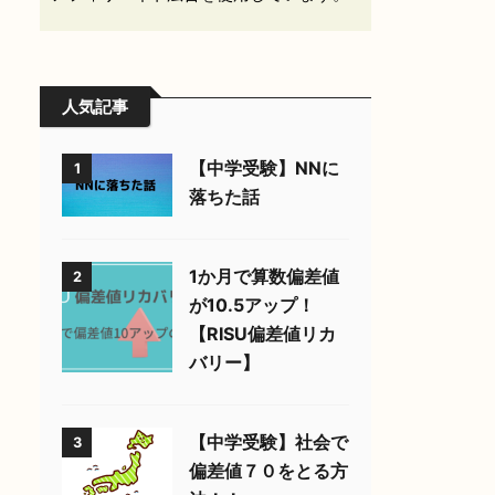
人気記事
【中学受験】NNに
1
落ちた話
1か月で算数偏差値
2
が10.5アップ！
【RISU偏差値リカ
バリー】
【中学受験】社会で
3
偏差値７０をとる方