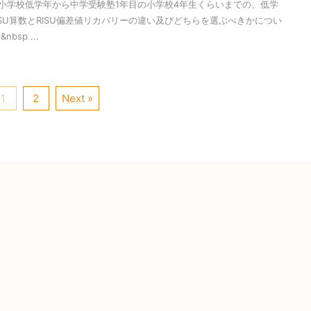
小学校低学年から中学受験塾1年目の小学校4年生くらいまでの、低学
SU算数とRISU偏差値リカバリーの違い及びどちらを選ぶべきかについ
bsp ...
1
2
Next »