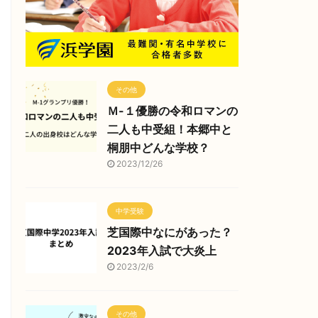
その他
Ｍ-１優勝の令和ロマンの
二人も中受組！本郷中と
桐朋中どんな学校？
2023/12/26
中学受験
芝国際中なにがあった？
2023年入試で大炎上
2023/2/6
その他