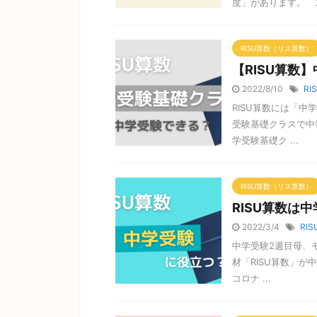
度」があります。 こ 
RISU算数（リス算数）
【RISU算数
2022/8/10
RI
RISU算数には「中
受験基礎クラスで中
学受験基礎ク ...
RISU算数（リス算数）
RISU算数は
2022/3/4
RIS
中学受験2週目母、モ
材「RISU算数」
コロナ ...