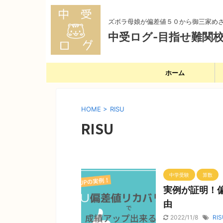
ズボラ母娘が偏差値５０から御三家め
中受ログ-目指せ難関校
ホーム
HOME
>
RISU
RISU
中学受験
算数
実例が証明！
由
2022/11/8
RIS