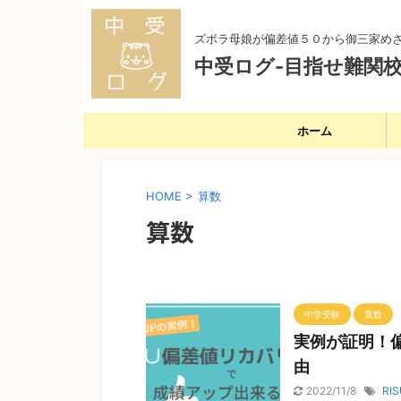
ズボラ母娘が偏差値５０から御三家め
中受ログ-目指せ難関校
ホーム
HOME
>
算数
算数
中学受験
算数
実例が証明！
由
2022/11/8
RIS