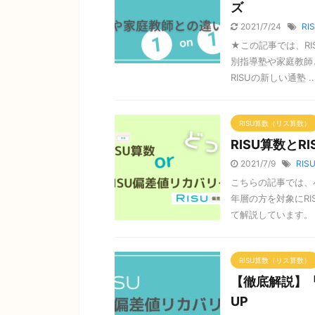
ズ
2021/7/24
RI
★この記事では、R
別指導塾や家庭教師
RISUの新しい通塾 ..
RISU算数（リス算数）
RISU算数と
2021/7/9
RIS
こちらの記事では、
年層の方を対象にRI
て解説しています。 &n
RISU算数（リス算数）
【徹底解説】「
UP