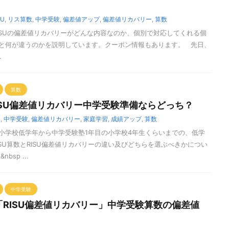
SU
,
リス算数
,
中学受験
,
偏差値アップ
,
偏差値リカバリー
,
算数
ISUの偏差値リカバリーがどんな内容なのか、個別で対応してくれる個
と何が違うのかを説明しています。クーポン情報もあります。 先日、
.
算数
RISU偏差値リカバリー中学受験準備ならどっち？
U
,
中学受験
,
偏差値リカバリー
,
家庭学習
,
成績アップ
,
算数
小学校低学年から中学受験塾1年目の小学校4年生くらいまでの、低学
SU算数とRISU偏差値リカバリーの違い及びどちらを選ぶべきかについ
bsp ...
中学受験
RISU偏差値リカバリー」中学受験算数の偏差値