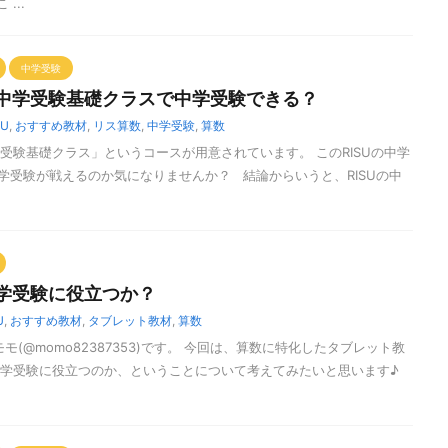
...
中学受験
】中学受験基礎クラスで中学受験できる？
SU
,
おすすめ教材
,
リス算数
,
中学受験
,
算数
学受験基礎クラス」というコースが用意されています。 このRISUの中学
学受験が戦えるのか気になりませんか？ 結論からいうと、RISUの中
中学受験に役立つか？
U
,
おすすめ教材
,
タブレット教材
,
算数
モ(@momo82387353)です。 今回は、算数に特化したタブレット教
が中学受験に役立つのか、ということについて考えてみたいと思います♪