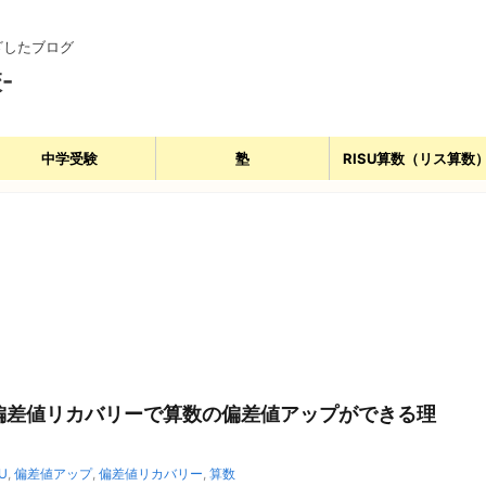
ざしたブログ
-
中学受験
塾
RISU算数（リス算数
偏差値リカバリーで算数の偏差値アップができる理
U
,
偏差値アップ
,
偏差値リカバリー
,
算数