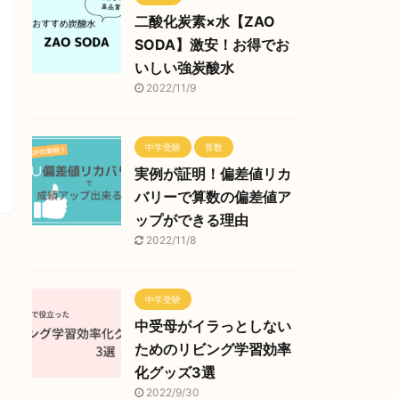
二酸化炭素×水【ZAO
SODA】激安！お得でお
いしい強炭酸水
2022/11/9
中学受験
算数
実例が証明！偏差値リカ
バリーで算数の偏差値ア
ップができる理由
2022/11/8
中学受験
中受母がイラっとしない
ためのリビング学習効率
化グッズ3選
2022/9/30