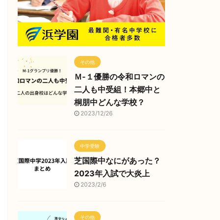
その他
Ｍ-１優勝の令和ロマンの
二人も中受組！本郷中と
桐朋中どんな学校？
2023/12/26
中学受験
芝国際中なにがあった？
2023年入試で大炎上
2023/2/6
その他