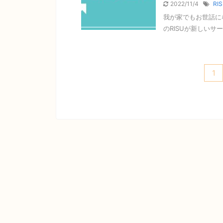
2022/11/4
RI
我が家でもお世話に
のRISUが新しいサ
1