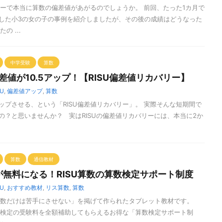
バリーで本当に算数の偏差値があがるのでしょうか。 前回、たった1カ月で
ップした小3の女の子の事例を紹介しましたが、その後の成績はどうなった
の ...
中学受験
算数
差値が10.5アップ！【RISU偏差値リカバリー】
SU
,
偏差値アップ
,
算数
ップさせる、という「RISU偏差値リカバリー」。 実際そんな短期間で
の？と思いませんか？ 実はRISUの偏差値リカバリーには、本当に2か
算数
通信教材
無料になる！RISU算数の算数検定サポート制度
SU
,
おすすめ教材
,
リス算数
,
算数
「算数だけは苦手にさせない」を掲げて作られたタブレット教材です。
算数検定の受験料を全額補助してもらえるお得な「算数検定サポート制