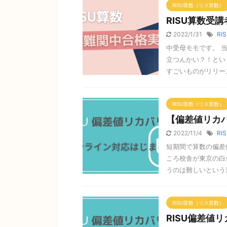
RISU算数（リス算数）
RISU算数受
2022/1/31
RI
中受母モモです。 
立つんかい？！という
すごいものがリリース 
RISU算数（リス算数）
【偏差値リカ
2022/11/4
RI
短期間で算数の偏差
ころ校舎が東京の白
うのは難しいという遠
RISU算数（リス算数）
RISU偏差値