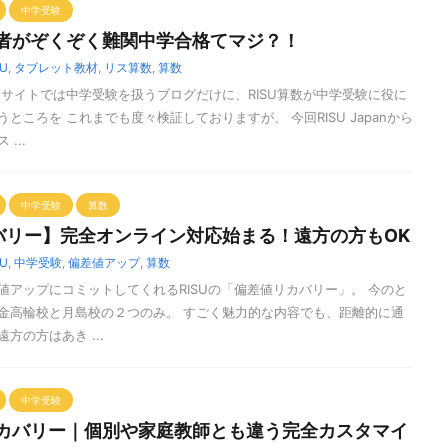
中学受験
講者がぞくぞく難関中学合格てマジ？！
SU
,
タブレット教材
,
リス算数
,
算数
当サイトでは中学受験を扱うブログだけに、RISU算数が中学受験に役に
ところを これまでも度々検証しておりますが、 今回RISU Japanから
...
中学受験
算数
バリー】完全オンライン対応始まる！遠方の方もOK
SU
,
中学受験
,
偏差値アップ
,
算数
値アップにコミットしてくれるRISUの「偏差値リカバリー」。 今のと
金高輪校と月島校の２つのみ。 すごく魅力的な内容でも、距離的に通
方の方はあき ...
中学受験
リカバリー｜個別や家庭教師とも違う完全カスタマイ