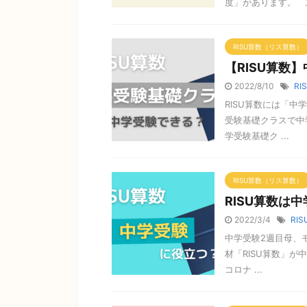
度」があります。 こ 
RISU算数（リス算数）
【RISU算数
2022/8/10
RI
RISU算数には「中
受験基礎クラスで中
学受験基礎ク ...
RISU算数（リス算数）
RISU算数は
2022/3/4
RIS
中学受験2週目母、モ
材「RISU算数」
コロナ ...