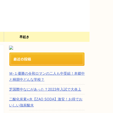
）
早起き
最近の投稿
Ｍ-１優勝の令和ロマンの二人も中受組！本郷中
と桐朋中どんな学校？
芝国際中なにがあった？2023年入試で大炎上
二酸化炭素×水【ZAO SODA】激安！お得でお
いしい強炭酸水