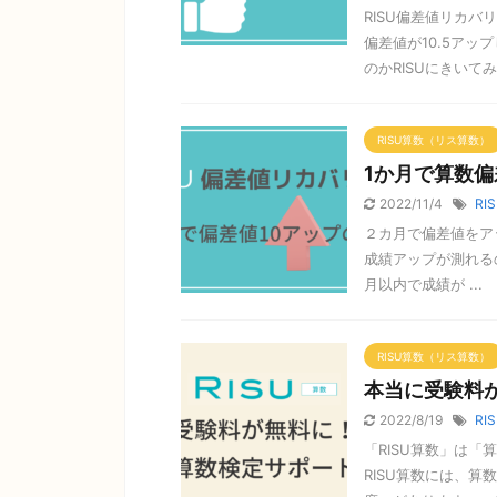
RISU偏差値リカ
偏差値が10.5ア
のかRISUにきいてみた
RISU算数（リス算数）
1か月で算数偏
2022/11/4
RI
２カ月で偏差値をア
成績アップが測れる
月以内で成績が ...
RISU算数（リス算数）
本当に受験料が
2022/8/19
RI
「RISU算数」は
RISU算数には、