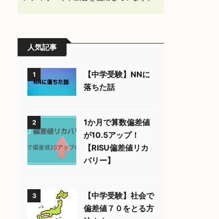
人気記事
【中学受験】NNに
1
落ちた話
1か月で算数偏差値
2
が10.5アップ！
【RISU偏差値リカ
バリー】
【中学受験】社会で
3
偏差値７０をとる方