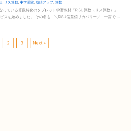
SU
,
リス算数
,
中学受験
,
成績アップ
,
算数
なっている算数特化のタブレット学習教材「RISU算数（リス算数）」
ービスを始めました。 その名も ╲RISU偏差値リカバリー／ 一言で ...
2
3
Next »