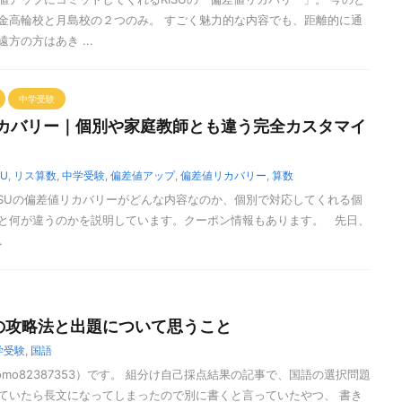
金高輪校と月島校の２つのみ。 すごく魅力的な内容でも、距離的に通
方の方はあき ...
中学受験
リカバリー｜個別や家庭教師とも違う完全カスタマイ
SU
,
リス算数
,
中学受験
,
偏差値アップ
,
偏差値リカバリー
,
算数
ISUの偏差値リカバリーがどんな内容なのか、個別で対応してくれる個
と何が違うのかを説明しています。クーポン情報もあります。 先日、
.
の攻略法と出題について思うこと
学受験
,
国語
mo82387353）です。 組分け自己採点結果の記事で、国語の選択問題
ていたら長文になってしまったので別に書くと言っていたやつ、 書き