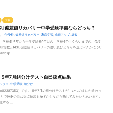
算数
RISU偏差値リカバリー中学受験準備ならどっち？
U
,
中学受験
,
偏差値リカバリー
,
家庭学習
,
成績アップ
,
算数
小学校低学年から中学受験塾1年目の小学校4年生くらいまでの、低学
SU算数とRISU偏差値リカバリーの違い及びどちらを選ぶべきかについ
bsp ...
】5年7月組分けテスト自己採点結果
ックス
,
中学受験
,
組分け
o82387353）です。 5年7月の組分けテストが、いつのまにか終わっ
ことで恒例の自己採点結果を恥ずかしながら晒してみたいと思います。
る ...