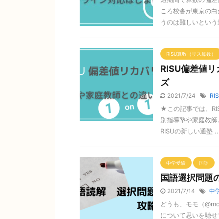
ころ校舎が東京の白
うのは難しいという遠
RISU算数（リス算数）
RISU偏差値
ズ
2021/7/24
RI
★この記事では、R
別指導塾や家庭教師
RISUの新しい通塾 ..
中学受験
国語
国語選択問題
2021/7/14
中
どうも、モモ（@mo
について思いを馳せ