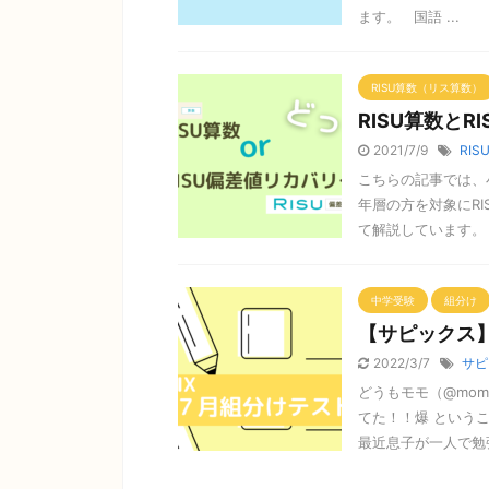
ます。 国語 ...
RISU算数（リス算数）
RISU算数と
2021/7/9
RIS
こちらの記事では、
年層の方を対象にRI
て解説しています。 &n
中学受験
組分け
【サピックス
2022/3/7
サピ
どうもモモ（@mom
てた！！爆 という
最近息子が一人で勉強す