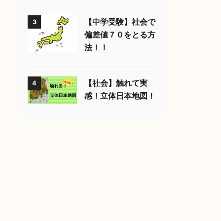
【中学受験】社会で
3
偏差値７０をとる方
法！！
【社会】触れて実
4
感！立体日本地図！