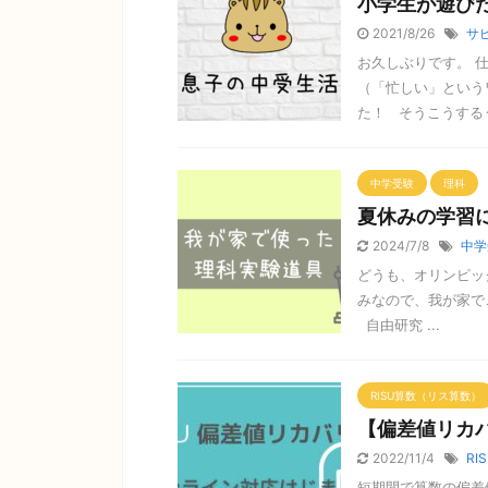
小学生が遊び
2021/8/26
サ
お久しぶりです。 
（「忙しい」という
た！ そうこうするうち
中学受験
理科
夏休みの学習
2024/7/8
中学
どうも、オリンピック
みなので、我が家で
自由研究 ...
RISU算数（リス算数）
【偏差値リカ
2022/11/4
RI
短期間で算数の偏差