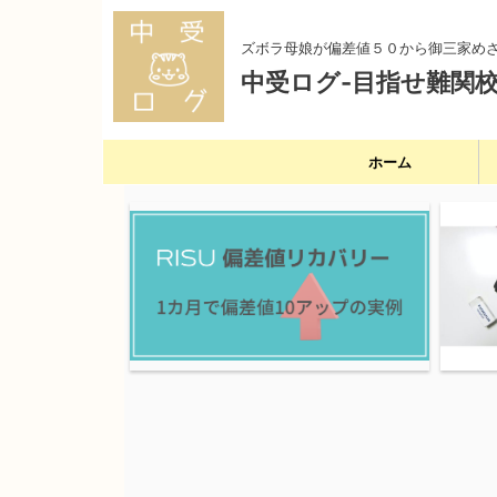
ズボラ母娘が偏差値５０から御三家め
中受ログ-目指せ難関校
ホーム