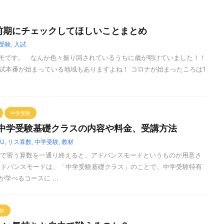
前期にチェックしてほしいことまとめ
受験
,
入試
モです。 なんか色々振り回されているうちに歳が明けていました！！
試本番が始まっている地域もありますよね！ コロナが始まったころは1
中学受験
】中学受験基礎クラスの内容や料金、受講方法
SU
,
リス算数
,
中学受験
,
教材
学校で習う算数を一通り終えると、アドバンスモードというものが用意さ
アドバンスモードは、「中学受験基礎クラス」のことで、中学受験特有
学べるコースに ...
験