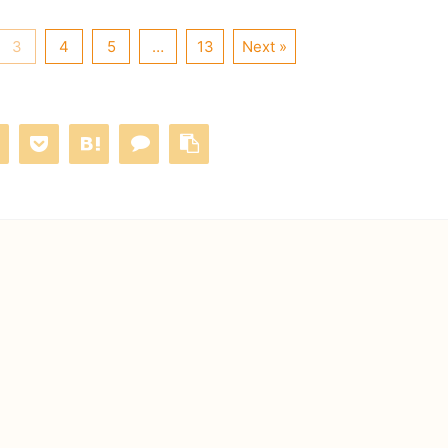
3
4
5
…
13
Next »