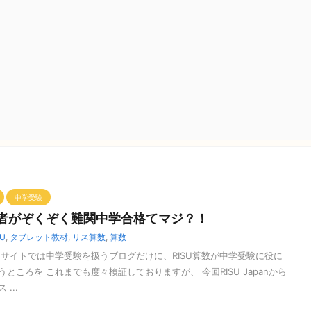
中学受験
講者がぞくぞく難関中学合格てマジ？！
SU
,
タブレット教材
,
リス算数
,
算数
当サイトでは中学受験を扱うブログだけに、RISU算数が中学受験に役に
ところを これまでも度々検証しておりますが、 今回RISU Japanから
...