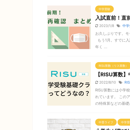
中学受験
入試直前！直
2023/1/8
中学
お久しぶりです。モ
もう1月。すでに入
年く ...
RISU算数（リス算数）
【RISU算数
2022/8/10
RI
RISU算数には小
れています。 この
の特殊算などの基礎が
中受ライフ
中学受