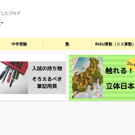
ざしたブログ
-
中学受験
塾
RISU算数（リス算数