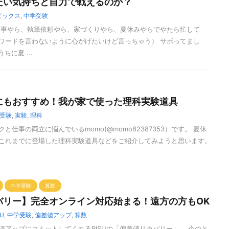
たい気持ちと自力で戦えるのか？
ピックス
,
中学受験
仕事やら、執筆依頼やら、家づくりやら、夏休みやらでやたら忙して
ワードを言わないように心がげたいけど言っちゃう） サボってまし
に夏 ...
にもおすすめ！我が家で使った理科実験道具
受験
,
実験
,
理科
と仕事の両立に悩んでいるmomo(@momo82387353）です。 夏休
これまでに登場した理科実験道具などをご紹介してみようと思います。
中学受験
算数
バリー】完全オンライン対応始まる！遠方の方もOK
SU
,
中学受験
,
偏差値アップ
,
算数
値アップにコミットしてくれるRISUの「偏差値リカバリー」。 今のと