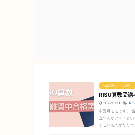
RISU算数（リス算数）
RISU算数受
2022/1/31
RI
中受母モモです。 
立つんかい？！という
すごいものがリリース 