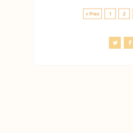
« Prev
1
2