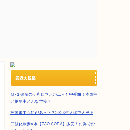
最近の投稿
Ｍ-１優勝の令和ロマンの二人も中受組！本郷中
と桐朋中どんな学校？
芝国際中なにがあった？2023年入試で大炎上
二酸化炭素×水【ZAO SODA】激安！お得でお