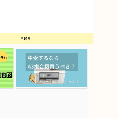
）
早起き