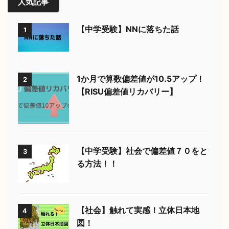
人気記事
【中学受験】NNに落ちた話
1
1か月で算数偏差値が10.5アップ！
2
【RISU偏差値リカバリー】
【中学受験】社会で偏差値７０をと
3
る方法！！
【社会】触れて実感！立体日本地
4
図！