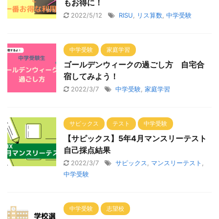
もお得に！
2022/5/12
RISU
,
リス算数
,
中学受験
中学受験
家庭学習
ゴールデンウィークの過ごし方 自宅合
宿してみよう！
2022/3/7
中学受験
,
家庭学習
サピックス
テスト
中学受験
【サピックス】5年4月マンスリーテスト
自己採点結果
2022/3/7
サピックス
,
マンスリーテスト
,
中学受験
中学受験
志望校