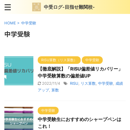
中受ログ-目指せ難関校-
HOME
>
中学受験
中学受験
RISU算数（リス算数）
中学受験
【徹底解説】「RISU偏差値リカバリー」
中学受験算数の偏差値UP
2022/11/4
RISU
,
リス算数
,
中学受験
,
成績
アップ
,
算数
中学受験
中学受験生におすすめのシャープペンは
これ！