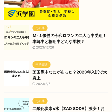
その他
Ｍ-１優勝の令和ロマンの二人も中受組！
本郷中と桐朋中どんな学校？
2023/12/26
中学受験
芝国際中なにがあった？2023年入試で大
炎上
2023/2/6
その他
二酸化炭素×水【ZAO SODA】激安！お