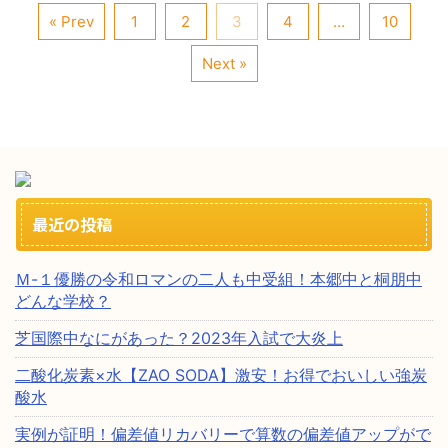
« Prev
1
2
3
4
…
10
Next »
最近の投稿
Ｍ-１優勝の令和ロマンの二人も中受組！本郷中と桐朋中
どんな学校？
芝国際中なにがあった？2023年入試で大炎上
二酸化炭素×水【ZAO SODA】激安！お得でおいしい強炭
酸水
実例が証明！偏差値リカバリーで算数の偏差値アップがで