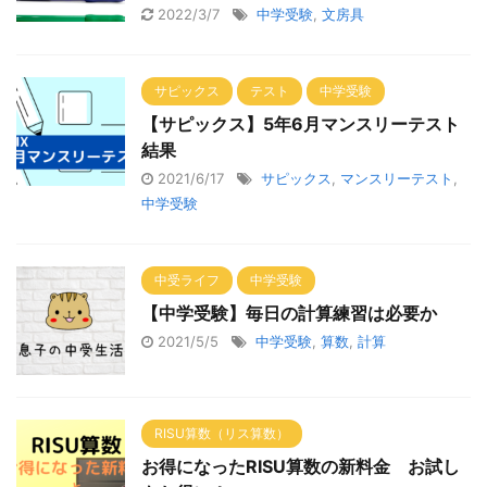
2022/3/7
中学受験
,
文房具
サピックス
テスト
中学受験
【サピックス】5年6月マンスリーテスト
結果
2021/6/17
サピックス
,
マンスリーテスト
,
中学受験
中受ライフ
中学受験
【中学受験】毎日の計算練習は必要か
2021/5/5
中学受験
,
算数
,
計算
RISU算数（リス算数）
お得になったRISU算数の新料金 お試し