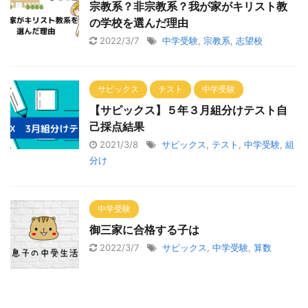
宗教系？非宗教系？我が家がキリスト教
の学校を選んだ理由
2022/3/7
中学受験
,
宗教系
,
志望校
サピックス
テスト
中学受験
【サピックス】５年３月組分けテスト自
己採点結果
2021/3/8
サピックス
,
テスト
,
中学受験
,
組
分け
中学受験
御三家に合格する子は
2022/3/7
サピックス
,
中学受験
,
算数